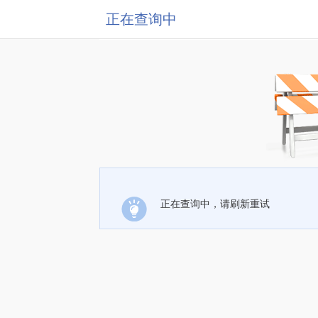
正在查询中
正在查询中，请刷新重试